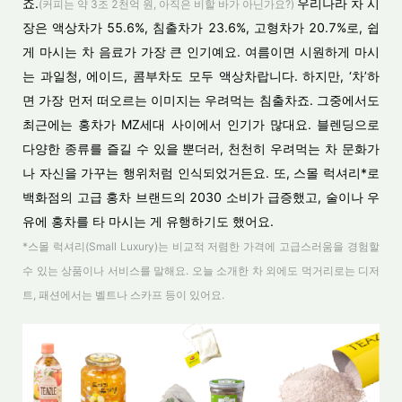
죠.
우리나라 차 시
(커피는 약 3조 2천억 원, 아직은 비할 바가 아닌가요?)
장은 액상차가 55.6%, 침출차가 23.6%, 고형차가 20.7%로, 쉽
게 마시는 차 음료가 가장 큰 인기예요. 여름이면 시원하게 마시
는 과일청, 에이드, 콤부차도 모두 액상차랍니다. 하지만, ‘차’하
면 가장 먼저 떠오르는 이미지는 우려먹는 침출차죠. 그중에서도
최근에는 홍차가 MZ세대 사이에서 인기가 많대요. 블렌딩으로
다양한 종류를 즐길 수 있을 뿐더러, 천천히 우려먹는 차 문화가
나 자신을 가꾸는 행위처럼 인식되었거든요. 또, 스몰 럭셔리*로
백화점의 고급 홍차 브랜드의 2030 소비가 급증했고, 술이나 우
유에 홍차를 타 마시는 게 유행하기도 했어요.
*스몰 럭셔리(Small Luxury)는 비교적 저렴한 가격에 고급스러움을 경험할
수 있는 상품이나 서비스를 말해요. 오늘 소개한 차 외에도 먹거리로는 디저
트, 패션에서는 벨트나 스카프 등이 있어요.