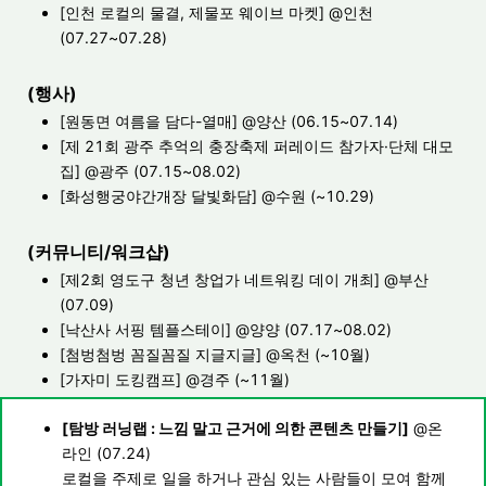
[인천 로컬의 물결, 제물포 웨이브 마켓]
@인천
(07.27~07.28)
(행사)
[원동면 여름을 담다-열매]
@양산 (06.15~07.14)
[제 21회 광주 추억의 충장축제 퍼레이드 참가자·단체 대모
집]
@광주 (07.15~08.02)
[화성행궁야간개장 달빛화담]
@수원 (~10.29)
(커뮤니티/워크샵)
[제2회 영도구 청년 창업가 네트워킹 데이 개최]
@부산
(07.09)
[낙산사 서핑 템플스테이]
@양양 (07.17~08.02)
[첨벙첨벙 꼼질꼼질 지글지글]
@옥천 (~10월)
[가자미 도킹캠프]
@경주 (~11월)
[탐방 러닝랩 : 느낌 말고 근거에 의한 콘텐츠 만들기]
@온
라인 (07.24)
로컬을 주제로 일을 하거나 관심 있는 사람들이 모여 함께