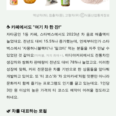
액상차(좌), 침출차(중), 고형차(우) Ⓒ식품산업통계정보
☕ 카페에서도 “여기 차 한 잔!”
자타공인 1등 카페, 스타벅스에서도 2023년 차 음료 매출액이
늘었대요. 전년도 대비 15.5%나 증가했는데, 언제부터인가 스타
벅스에서 ‘자몽허니블랙티’나 ‘밀크티’ 먹는 분들을 자주 만날 수
있었던 것 같아요
. 이디야커피에서도 전통차인
(자허블, 저의 최애✧)
생강차와 쌍화차 판매량이 전년도 대비 78%나 늘었고요. 이러한
성장에 맞춰, 커피 전문점은 차를 기반으로 한 상품들을 앞다퉈
개발하고 있어요. 또 ‘티 코스’와 ‘차 오마카세’처럼 맛뿐만 아니라
문화까지 함께 즐기는 프로그램도 인기를 끌고 있는데요. 1인당
3만 원 이상의 높은 가격의 티 코스도 예약이 어려울 정도라고
하네요.
🌿 차를 대표하는 로컬