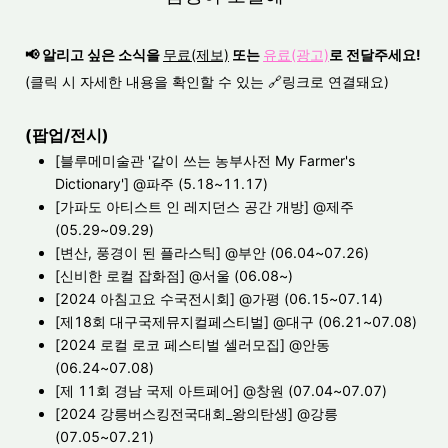
📢
알리고 싶은 소식을
무료(제보)
또는
유료(광고)
로 전달주세요!
(클릭 시 자세한 내용을 확인할 수 있는 🔗링크로 연결돼요)
(팝업/전시)
[블루메미술관 '같이 쓰는 농부사전 My Farmer's
Dictionary']
@파주 (5.18~11.17)
[가파도 아티스트 인 레지던스 공간 개방]
@제주
(05.29~09.29)
[변산, 풍경이 된 플라스틱]
@부안 (06.04~07.26)
[신비한 로컬 잡화점]
@서울 (06.08~)
[2024 아침고요 수국전시회]
@가평 (06.15~07.14)
[
제18회 대구국제뮤지컬페스티벌
] @대구 (06.21~07.08)
[2024 로컬 로코 페스티벌 셀러모집]
@안동
(06.24~07.08)
[제 11회 경남 국제 아트페어]
@창원 (07.04~07.07)
[2024 강릉버스킹전국대회_왕의탄생]
@강릉
(07.05~07.21)