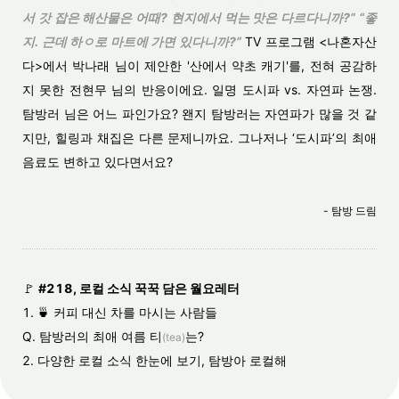
서 갓 잡은 해산물은 어때? 현지에서 먹는 맛은 다르다니까?” “좋
지. 근데 하ㅇ로 마트에 가면 있다니까?”
TV 프로그램 <나혼자산
다>에서 박나래 님이 제안한 '산에서 약초 캐기'를, 전혀 공감하
지 못한 전현무 님의 반응이에요. 일명 도시파 vs. 자연파 논쟁.
탐방러 님은 어느 파인가요? 왠지 탐방러는 자연파가 많을 것 같
지만, 힐링과 채집은 다른 문제니까요. 그나저나 ‘도시파’의 최애
음료도 변하고 있다면서요?
- 탐방 드림
🚩
#218, 로컬 소식 꾹꾹 담은 월요레터
1.
🍵
커피 대신 차를 마시는 사람들
Q. 탐방러의 최애 여름 티
는?
(tea)
2. 다양한 로컬 소식 한눈에 보기, 탐방아 로컬해