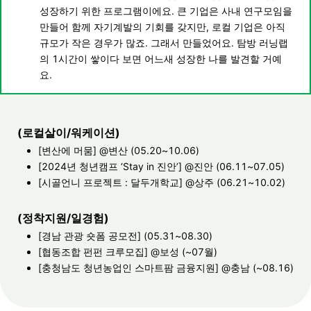
성장하기 위한 프로그램이에요. 큰 기업은 사내 연구모임을
만들어 함께 자기계발의 기회를 갖지만, 로컬 기업은 아직
규모가 작은 경우가 많죠. 그래서 만들었어요. 탐방 러닝랩
의 1시간이 쌓이다 보면 어느새 성장한 나를 발견할 거예
요.
(로컬살이/워케이션)
[변산에 머뭄]
@변산 (05.20~10.06)
[2024년 청년캠프 ‘Stay in 진안’]
@진안 (06.11~07.05)
[시골언니 프로젝트 : 달두개학교]
@상주 (06.21~10.02)
(정착지원/일경험)
[경남 관광 숏폼 공모전]
(05.31~08.30)
[협동조합 펀펀 크루모집]
@보성 (~07월)
[충청남도 청년농업인 스마트팜 금융지원]
@충남 (~08.16)