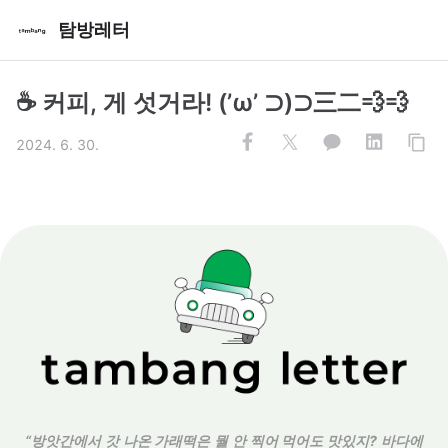
탐방레터
☕️ 커피, 게 섯거라! (’ω’ ⊃)⊃三二💨💨
2024. 6. 30.
“방앗간에서 갓 나온 가래떡은 뭘 안 찍어 먹어도 맛있지? 바다에