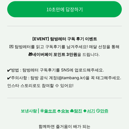
10초만에 답장하기
[EVENT] 탐방레터 구독 후기 이벤트
💌
탐방레터를 읽고 구독후기를 남겨주세요! 매달 선정을 통해
🎁
네이버페이 포인트 3만원
을 드립니다.
✔️
방법 : 탐방레터 구독후기를 SNS에 업로드해주세요.
✔️
주의사항 : 탐방 공식 계정(@tambang.kr)을 꼭 태그해주세요.
인스타 스토리로도 참여할 수 있어요!
보낸사람 |
🌞
쏠쏘르
🍚
숭늉
🐙
탐진
🍀
서기
😏
만쥬
함께하면 즐거움이 배가 되는