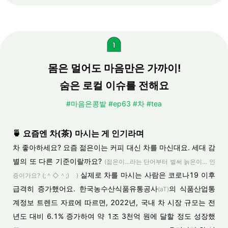
몸은 멀어도 마음만은 가까이!
숨은 로컬 이슈를 전해요
#마음은콩밭 #ep63 #차 #tea
🍵 요즘엔 차(茶) 마시는 게 인기라며
차 좋아하세요? 요즘 젊은이는 커피 대신 차를 마신대요. 세대 감
별의 또 다른 기준이랄까요?
(젊은이…라는 단어부터 벌써 늙은이… 인
실제로 차를 마시는 사람은 코로나19 이후
증이가요? (;＾◇＾;)ゝ)
급격히 증가했어요. 한국농수산식품유통공사
의 식품산업통
(aT)
계정보 트렌드 자료에 따르면, 2022년, 국내 차 시장 규모는 전
년도 대비 6.1% 증가하여 약 1조 3천억 원에 달할 정도 성장했