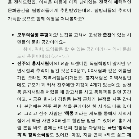
을 전해드렸죠. 아쉬운 마음에 아직 남아있는 전국의 매력적인
문화공간을 탐방러들에게 추천받았는데요. 탐방러들의 추억이
가득한 곳으로 함께 여행을 떠나볼까요?
모두의살롱 후평
이요! 빈집을 고쳐서 조성한
춘천
에 있는 시
민들의 문화 공간이에요~
ㄴ 취미, 취향, 모임활동 할 수 있는 공간이라니~ 역시 문화
도시 춘천이네요! (⸝⸝◜~◝⸝⸝)
전주
의
홍지서림
이요! 요즘 트렌디한 독립책방이 많지만 유
년시절의 추억이 담긴 것은 00문고, 00서림과 같은 이름을
가진 오래된 지역서점들이거든요. 홍지서림은 지역서점인
데도 규모가 꽤 커서 전주에만 지점이 4개가 있는데요. 삼천
동 홍지서림은 어렸을 때 참고서를 사고 동화책을 읽던 공간
이고, 지금은 회사가 경원동 본점 근처라 본점을 자주 갑니
다. 본점에는 전주 관련 책을 큐레이션 한 서가도 따로 있어
요. 그리고 전주 사람은 '
책쿵
'이라는 제도를 통해서 지역서
점에서 책을 사면 20퍼센트 할인을 받을 수 있어요. 홍지서
림 본점 바로 옆에는 60년의 전통을 자랑하는
극단 '창작극
회'의 창작소극장
도 있어요. 마침, 지금 연극 <제로 쉴드 제