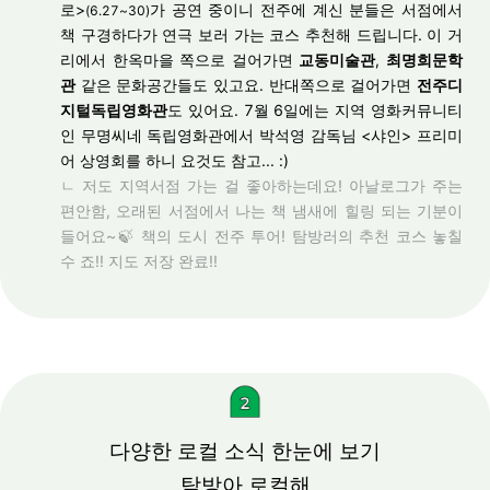
로>
가 공연 중이니 전주에 계신 분들은 서점에서
(6.27~30)
책 구경하다가 연극 보러 가는 코스 추천해 드립니다. 이 거
리에서 한옥마을 쪽으로 걸어가면
교동미술관
,
최명희문학
관
같은 문화공간들도 있고요. 반대쪽으로 걸어가면
전주디
지털독립영화관
도 있어요. 7월 6일에는 지역 영화커뮤니티
인 무명씨네 독립영화관에서 박석영 감독님 <샤인> 프리미
어 상영회를 하니 요것도 참고... :)
ㄴ 저도 지역서점 가는 걸 좋아하는데요! 아날로그가 주는
편안함, 오래된 서점에서 나는 책 냄새에 힐링 되는 기분이
들어요~🍃 책의 도시 전주 투어! 탐방러의 추천 코스 놓칠
수 죠!! 지도 저장 완료!!
다양한 로컬 소식 한눈에 보기
탐방아 로컬해