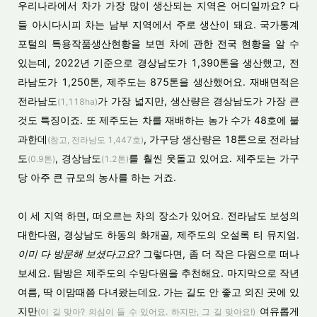
우리나라에서 차가 가장 많이 생산되는 지역은 어디일까요? 다
들 아시다시피 차는 남부 지역에서 주로 생산이 돼요. 국가통계
포털의 특용작품생산현황을 보면 차에 관한 전국 현황을 알 수
있는데, 2022년 기준으로 경상남도가 1,390톤을 생산했고, 전
라남도가 1,250톤, 제주도는 875톤을 생산했어요. 재배면적은
전라남도
가 가장 넓지만, 생산량은 경상남도가 가장 큰
(1,118ha)
것도 특징이죠. 또 제주도는 차를 재배하는 농가 수가 48호에 불
과한데
, 가구당 생산량은 18톤으로 전라남
(참고, 전라남도 1,447호)
도
, 경상남도
를 훨씬 웃돌고 있어요. 제주도는 가구
(0.9톤)
(1.2톤)
당 아주 큰 규모의 농사를 하는 거죠.
이 세 지역 하면, 떠오르는 차의 장소가 있어요. 전라남도 보성의
대한다원, 경상남도 하동의 화개골, 제주도의 오설록 티 뮤지엄.
이미 다 방문해 보셨다고요?
그렇다면, 좀 더 작은 다원으로 떠나
보세요. 탐방은 제주도의 수망다원을 추천해요. 마지막으로 작년
여름, 딱 이맘때쯤 다녀왔는데요. 가는 길도 안 좋고 외진 곳에 있
지만
여유롭게
(이 길 맞아? 의심이 들 수 있어요. 하지만, 그 길 맞아요!)